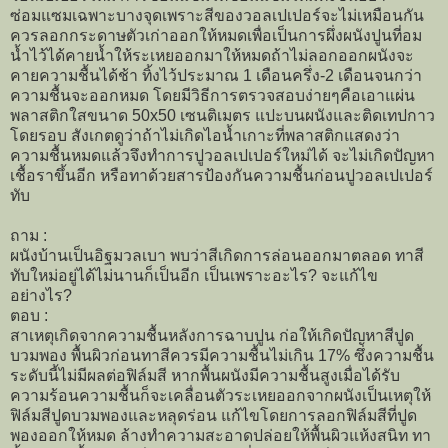
ซ่อมแซมเฉพาะบางจุดเพราะสีของวอลเปเปอร์จะไม่เหมือนกัน
ควรลอกกระดาษตัวเก่าออกให้หมดเพื่อเป็นการผึ่งผนังปูนที่อม
น้ำไว้ได้คายน้ำให้ระเหยออกมาให้หมดถ้าไม่ลอกออกผนังจะ
คายความชื้นได้ช้า ทิ้งไว้ประมาณ 1 เดือนครึ่ง-2 เดือนจนกว่า
ความชื้นจะออกหมด โดยมีวิธีการตรวจสอบง่ายๆคือเอาแผ่น
พลาสติกใสขนาด 50x50 เซนติเมตร แปะบนผนังและติดเทปกาว
โดยรอบ สังเกตดูว่าถ้าไม่เกิดไอน้ำเกาะที่พลาสติกแสดงว่า
ความชื้นหมดแล้วจึงทำการปูวอลเปเปอร์ใหม่ได้ จะไม่เกิดปัญหา
เชื้อราขึ้นอีก หรือทาด้วยสารป้องกันความชื้นก่อนปูวอลเปเปอร์
ทับ
ถาม :
ผนังบ้านเป็นอิฐมวลเบา พบว่าสีเกิดการล่อนออกมาตลอด ทาสี
ทับใหม่อยู่ได้ไม่นานก็เป็นอีก เป็นเพราะอะไร? จะแก้ไข
อย่างไร?
ตอบ :
สาเหตุเกิดจากความชื้นหลังการฉาบปูน ก่อให้เกิดปัญหาสีปูด
บวมพอง พื้นผิวก่อนทาสีควรมีความชื้นไม่เกิน 17% ซึ่งความชื้น
ระดับนี้ไม่มีผลต่อฟิล์มสี หากพื้นผนังมีความชื้นสูงเมื่อได้รับ
ความร้อนความชื้นก็จะเคลื่อนตัวระเหยออกจากผนังเป็นเหตุให้
ฟิล์มสีปูดบวมพองและหลุดร่อน แก้ไขโดยการลอกฟิล์มสีที่ปูด
พองออกให้หมด ล้างทำความสะอาดปล่อยให้พื้นผิวแห้งสนิท ทา