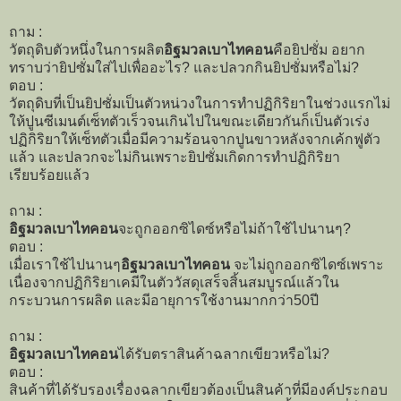
ถาม :
วัตถุดิบตัวหนึ่งในการผลิต
อิฐมวลเบาไทคอน
คือยิปซั่ม อยาก
ทราบว่ายิปซั่มใส่ไปเพื่ออะไร? และปลวกกินยิปซั่มหรือไม่?
ตอบ :
วัตถุดิบที่เป็นยิปซั่มเป็นตัวหน่วงในการทำปฏิกิริยาในช่วงแรกไม่
ให้ปูนซีเมนต์เซ็ทตัวเร็วจนเกินไปในขณะเดียวกันก็เป็นตัวเร่ง
ปฏิกิริยาให้เซ็ทตัวเมื่อมีความร้อนจากปูนขาวหลังจากเค้กฟูตัว
แล้ว และปลวกจะไม่กินเพราะยิปซั่มเกิดการทำปฏิกิริยา
เรียบร้อยแล้ว
ถาม :
อิฐมวลเบาไทคอน
จะถูกออกซิไดซ์หรือไม่ถ้าใช้ไปนานๆ?
ตอบ :
เมื่อเราใช้ไปนานๆ
อิฐมวลเบาไทคอน
จะไม่ถูกออกซิไดซ์เพราะ
เนื่องจากปฏิกิริยาเคมีในตัววัสดุเสร็จสิ้นสมบูรณ์แล้วใน
กระบวนการผลิต และมีอายุการใช้งานมากกว่า50ปี
ถาม :
อิฐมวลเบาไทคอน
ได้รับตราสินค้าฉลากเขียวหรือไม่?
ตอบ :
สินค้าที่ได้รับรองเรื่องฉลากเขียวต้องเป็นสินค้าที่มีองค์ประกอบ