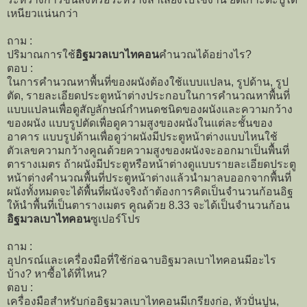
เหนียวแน่นกว่า
ถาม :
ปริมาณการใช้
อิฐมวลเบาไทคอน
คำนวณได้อย่างไร?
ตอบ :
ในการคำนวณหาพื้นที่ของผนังต้องใช้แบบแปลน, รูปด้าน, รูป
ตัด, รายละเอียดประตูหน้าต่างประกอบในการคำนวณหาพื้นที่
แบบแปลนเพื่อดูสัญลักษณ์กำหนดชนิดของผนังและความกว้าง
ของผนัง แบบรูปตัดเพื่อดูความสูงของผนังในแต่ละชั้นของ
อาคาร แบบรูปด้านเพื่อดูว่าผนังมีประตูหน้าต่างแบบไหนใช้
ตัวเลขความกว้างคูณด้วยความสูงของผนังจะออกมาเป็นพื้นที่
ตารางเมตร ถ้าผนังมีประตูหรือหน้าต่างดูแบบรายละเอียดประตู
หน้าต่างคำนวณพื้นที่ประตูหน้าต่างแล้วนำมาลบออกจากพื้นที่
ผนังทั้งหมดจะได้พื้นที่ผนังจริงถ้าต้องการคิดเป็นจำนวนก้อนอิฐ
ให้นำพื้นที่เป็นตารางเมตร คูณด้วย 8.33 จะได้เป็นจำนวนก้อน
อิฐมวลเบาไทคอน
ซูเปอร์โปร
ถาม :
อุปกรณ์และเครื่องมือที่ใช้ก่อฉาบอิฐมวลเบาไทคอนมีอะไร
บ้าง? หาซื้อได้ที่ไหน?
ตอบ :
เครื่องมือสำหรับก่ออิฐมวลเบาไทคอนมีเกรียงก่อ, หัวปั่นปูน,