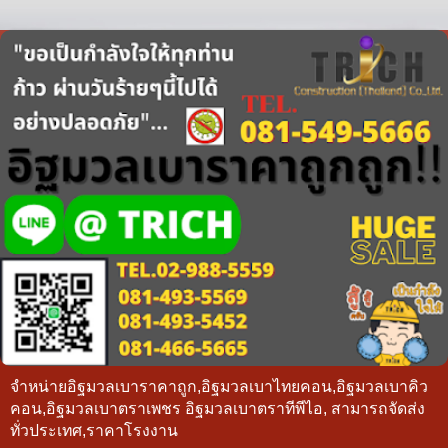
จำหน่ายอิฐมวลเบาราคาถูก,อิฐมวลเบาไทยคอน,อิฐมวลเบาคิว
คอน,อิฐมวลเบาตราเพชร อิฐมวลเบาตราทีพีไอ, สามารถจัดส่ง
ทั่วประเทศ,ราคาโรงงาน