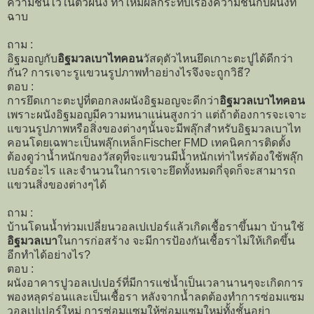
ความชื้นไว้ในตัวผนัง ทำให้มีผลกระทบเรื่องความชื้นกับผนังที่
ฉาบ
ถาม :
อิฐมอญกับ
อิฐมวลเบาไทคอน
วัสดุตัวไหนยึดเกาะตะปูได้ดีกว่า
กัน? การเจาะรูแขวนรูปภาพทำอย่างไรจึงจะถูกวิธี?
ตอบ :
การยึดเกาะตะปูที่ตอกลงผนังอิฐมอญจะดีกว่า
อิฐมวลเบาไทคอน
เพราะผนังอิฐมอญมีความหนาแน่นสูงกว่า แต่ถ้าต้องการจะเจาะ
แขวนรูปภาพหรือสิ่งของต่างๆนั้นจะมีพลุ๊กสำหรับอิฐมวลเบาไท
คอนโดยเฉพาะเป็นพลุ๊กเหล็กFischer FMD เทคนิคการติดตั้ง
ต้องดูว่าน้ำหนักของวัสดุที่จะแขวนมีน้ำหนักเท่าไหร่ต้องใช้พลุ๊ก
เบอร์อะไร และจำนวนในการเจาะยึดทั้งหมดกี่จุดก็จะสามารถ
แขวนสิ่งของต่างๆได้
ถาม :
บ้านโดนน้ำท่วมเปลี่ยนวอลเปเปอร์แล้วเกิดเชื้อราขึ้นมา บ้านใช้
อิฐมวลเบา
ในการก่อสร้าง จะมีการป้องกันเชื้อราไม่ให้เกิดขึ้น
อีกทำได้อย่างไร?
ตอบ :
ผนังอาคารปูวอลเปเปอร์ที่มีการแช่น้ำเป็นเวลานานๆจะเกิดการ
พองหลุดร่อนและเป็นเชื้อรา หลังจากน้ำลดต้องทำการซ่อมแซม
วอลเปเปอร์ใหม่ การซ่อมแซมให้ซ่อมแซมใหม่ทั้งชั้นอย่า