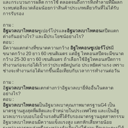
และกระบวนการผลิต การใช้ ตลอดจนถึงการทิ้งทำลายที่มีผลก
ระทบต่อสิ่งแวดล้อมน้อยกว่าสินค้าประเภทเดียวกันที่ไม่ได้รับ
การรับรอง
ถาม :
อิฐมวลเบาไทคอน
ซูเปอร์โปรแล
ะอิฐมวลเบาไทคอน
สปีดแตก
ต่างกันอย่างไร? และมีประโยชน์อย่างไร?
ตอบ :
มีความแตกต่างที่ขนาดความกว้าง
อิฐไทคอนซูเปอร์โปร
มี
ขนาดกว้าง 20 ยาว 60 เซนติเมตร แต่อิฐ ไทคอนสปีดจะมีขนาด
กว้าง 25-30 ยาว 60 เซนติเมตร ถ้าเลือกใช้อิฐไทคอนสปีดการ
ทำงานก่อจะก่อได้เร็วกว่าประหยัดปูนก่อ ประหยัดค่าแรง เพราะ
ช่างจะทำงานก่อได้มากขึ้นเมื่อเทียบกับเวลาการทำงานต่อวัน
ถาม :
อิ
ฐมวลเบาไทคอน
แตกต่างกว่าอิฐมวลเบายี่ห้ออื่นในตลาด
อย่างไร?
ตอบ :
อิฐมวลเบาไทคอนเ
ป็นอิฐมวลเบาคุณภาพมาตรฐานG4 เป็น
มาตรฐานสูงสุดที่ผลิตและจำหน่ายในประเทศไทย และเป็นอิฐ
มวลเบาระบบอบไอน้ำแรงดันที่ได้รับรองมาตรฐานอุตสาหกรรม
อิฐมวลเบาไทคอนมีความแข็งแรงสูง แตกหักเสียหายน้อย
ระหว่างการขนส่งหรือระหว่างลำเลียงไปใช้งาน ยึดเกาะตะปูได้