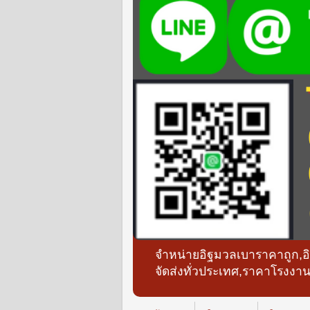
จำหน่ายอิฐมวลเบาราคาถูก,
จัดส่งทั่วประเทศ,ราคาโรงงา