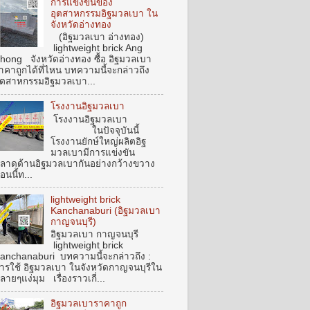
การแข่งขันของ
อุตสาหกรรมอิฐมวลเบา ใน
จังหวัดอ่างทอง
(อิฐมวลเบา อ่างทอง)
lightweight brick Ang
hong จังหวัดอ่างทอง ซื้อ อิฐมวลเบา
าคาถูกได้ที่ไหน บทความนี้จะกล่าวถึง
ุตสาหกรรมอิฐมวลเบา...
โรงงานอิฐมวลเบา
โรงงานอิฐมวลเบา
ในปัจจุบันนี้
โรงงานยักษ์ใหญ่ผลิตอิฐ
มวลเบามีการแข่งขัน
ลาดด้านอิฐมวลเบากันอย่างกว้างขวาง
อนนี้ท...
lightweight brick
Kanchanaburi (อิฐมวลเบา
กาญจนบุรี)
อิฐมวลเบา กาญจนบุรี
lightweight brick
anchanaburi บทความนี้จะกล่าวถึง :
ารใช้ อิฐมวลเบา ในจังหวัดกาญจนบุรีใน
ลายๆแง่มุม เรื่องราวเกี่...
อิฐมวลเบาราคาถูก