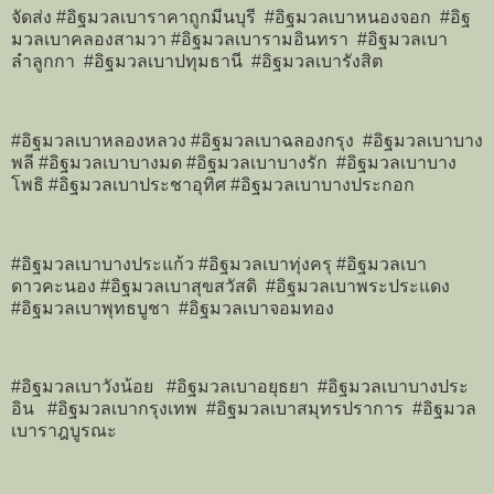
จัดส่ง #อิฐมวลเบาราคาถูกมีนบุรี #อิฐมวลเบาหนองจอก #อิฐ
มวลเบาคลองสามวา #อิฐมวลเบารามอินทรา #อิฐมวลเบา
ลำลูกกา #อิฐมวลเบาปทุมธานี #อิฐมวลเบารังสิต
#อิฐมวลเบาหลองหลวง #อิฐมวลเบาฉลองกรุง #อิฐมวลเบาบาง
พลี #อิฐมวลเบาบางมด #อิฐมวลเบาบางรัก #อิฐมวลเบาบาง
โพธิ #อิฐมวลเบาประชาอุทิศ #อิฐมวลเบาบางประกอก
#อิฐมวลเบาบางประแก้ว #อิฐมวลเบาทุ่งครุ #อิฐมวลเบา
ดาวคะนอง #อิฐมวลเบาสุขสวัสดิ #อิฐมวลเบาพระประแดง
#อิฐมวลเบาพุทธบูชา #อิฐมวลเบาจอมทอง
#อิฐมวลเบาวังน้อย #อิฐมวลเบาอยุธยา #อิฐมวลเบาบางประ
อิน #อิฐมวลเบากรุงเทพ #อิฐมวลเบาสมุทรปราการ #อิฐมวล
เบาราฎบูรณะ