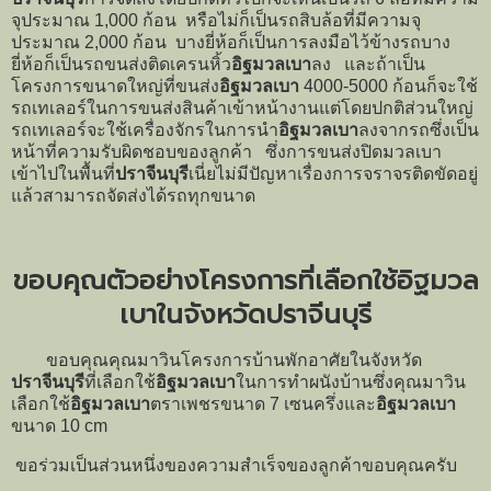
จุประมาณ 1,000 ก้อน หรือไม่ก็เป็นรถสิบล้อที่มีความจุ
ประมาณ 2,000 ก้อน บางยี่ห้อก็เป็นการลงมือไว้ข้างรถบาง
ยี่ห้อก็เป็นรถขนส่งติดเครนหิ้ว
อิฐมวลเบา
ลง และถ้าเป็น
โครงการขนาดใหญ่ที่ขนส่ง
อิฐมวลเบา
4000-5000 ก้อนก็จะใช้
รถเทเลอร์ในการขนส่งสินค้าเข้าหน้างานแต่โดยปกติส่วนใหญ่
รถเทเลอร์จะใช้เครื่องจักรในการนำ
อิฐมวลเบา
ลงจากรถซึ่งเป็น
หน้าที่ความรับผิดชอบของลูกค้า ซึ่งการขนส่งปิดมวลเบา
เข้าไปในพื้นที่
ปราจีนบุรี
เนี่ยไม่มีปัญหาเรื่องการจราจรติดขัดอยู่
แล้วสามารถจัดส่งได้รถทุกขนาด
ขอบคุณตัวอย่างโครงการที่เลือกใช้อิฐมวล
เบาในจังหวัดปราจีนบุรี
ขอบคุณคุณมาวินโครงการบ้านพักอาศัยในจังหวัด
ปราจีนบุรี
ที่เลือกใช้
อิฐมวลเบา
ในการทำผนังบ้านซึ่งคุณมาวิน
เลือกใช้
อิฐมวลเบา
ตราเพชรขนาด 7 เซนครึ่งและ
อิฐมวลเบา
ขนาด 10 cm
ขอร่วมเป็นส่วนหนึ่งของความสำเร็จของลูกค้าขอบคุณครับ