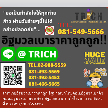
จำหน่ายอิฐมวลเบาราคาถูก,อิฐมวลเบาไทยคอน,อิฐมวลเบาคิว
คอน,อิฐมวลเบาตราเพชร อิฐมวลเบาตราทีพีไอ, สามารถจัดส่ง
ทั่วประเทศ,ราคาโรงงาน