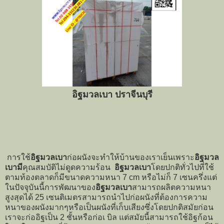
อิฐมวลเบา ปราจีนบุรี
การใช้
อิฐมวลเบา
ก่อผนังจะทำให้บ้านของเราเย็นเพราะ
อิฐมวล
เบามี
คุณสมบัติไม่ดูดความร้อน
อิฐมวลเบา
โดยปกติทั่วไปที่ใช้
ตามท้องตลาดก็มีขนาดความหนา 7 cm หรือไม่ก็ 7 เซนครึ่งแต่
ในปัจจุบันนี้การพัฒนาของ
อิฐมวลเบา
สามารถผลิตความหนา
สูงสุดได้ 25 เซนติเมตรสามารถนำไปก่อผนังที่ต้องการความ
หนาของผนังมากๆหรือเป็นผนังที่เก็บเสียงซึ่งโดยปกติสมัยก่อน
เราจะก่ออิฐเป็น 2 ชั้นหรือก่อเ บิล แต่สมัยนี้สามารถใช้อิฐก้อน