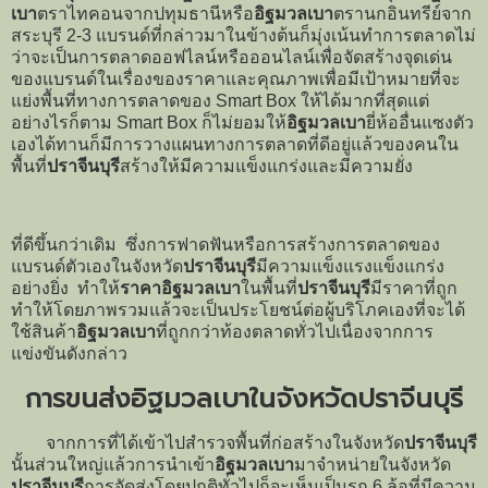
เบา
ตราไทคอนจากปทุมธานีหรือ
อิฐมวลเบา
ตรานกอินทรีย์จาก
สระบุรี 2-3 แบรนด์ที่กล่าวมาในข้างต้นก็มุ่งเน้นทำการตลาดไม่
ว่าจะเป็นการตลาดออฟไลน์หรือออนไลน์เพื่อจัดสร้างจุดเด่น
ของแบรนด์ในเรื่องของราคาและคุณภาพเพื่อมีเป้าหมายที่จะ
แย่งพื้นที่ทางการตลาดของ Smart Box ให้ได้มากที่สุดแต่
อย่างไรก็ตาม Smart Box ก็ไม่ยอมให้
อิฐมวลเบา
ยี่ห้ออื่นแซงตัว
เองได้ทานก็มีการวางแผนทางการตลาดที่ดีอยู่แล้วของคนใน
พื้นที่
ปราจีนบุรี
สร้างให้มีความแข็งแกร่งและมีความยั่ง
ที่ดีขึ้นกว่าเดิม ซึ่งการฟาดฟันหรือการสร้างการตลาดของ
แบรนด์ตัวเองในจังหวัด
ปราจีนบุรี
มีความแข็งแรงแข็งแกร่ง
อย่างยิ่ง ทำให้
ราคาอิฐมวลเบา
ในพื้นที่
ปราจีนบุรี
มีราคาที่ถูก
ทำให้โดยภาพรวมแล้วจะเป็นประโยชน์ต่อผู้บริโภคเองที่จะได้
ใช้สินค้า
อิฐมวลเบา
ที่ถูกกว่าท้องตลาดทั่วไปเนื่องจากการ
แข่งขันดังกล่าว
การขนส่งอิฐมวลเบาในจังหวัดปราจีนบุรี
จากการที่ได้เข้าไปสำรวจพื้นที่ก่อสร้างในจังหวัด
ปราจีนบุรี
นั้นส่วนใหญ่แล้วการนำเข้า
อิฐมวลเบา
มาจำหน่ายในจังหวัด
ปราจีนบุรี
การจัดส่งโดยปกติทั่วไปก็จะเห็นเป็นรถ 6 ล้อที่มีความ