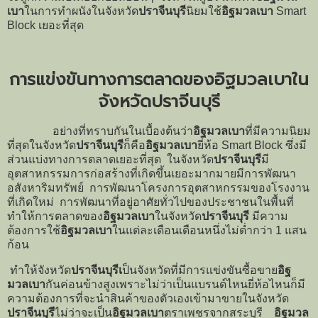
เบา
ในการทำผนังในจังหวัด
ปราจีนบุรี
นิยมใช้
อิฐมวลเบา
Smart
Block เยอะที่สุด
การแข่งขันทางการตลาดของอิฐมวลเบาใน
จังหวัดปราจีนบุรี
อย่างที่ทราบกันในเบื้องต้นว่า
อิฐมวลเบา
ที่มีความนิยม
ที่สุดในจังหวัด
ปราจีนบุรี
ก็คือ
อิฐมวลเบา
ยี่ห้อ Smart Block ซึ่งมี
ส่วนแบ่งทางการตลาดเยอะที่สุด ในจังหวัด
ปราจีนบุรี
มี
อุตสาหกรรมการก่อสร้างที่เกิดขึ้นเยอะมากมายมีการพัฒนา
อสังหาริมทรัพย์ การพัฒนาโครงการอุตสาหกรรมของโรงงาน
ที่เกิดใหม่ การพัฒนาที่อยู่อาศัยทั่วไปของประชาชนในพื้นที่
ทำให้การตลาดของ
อิฐมวลเบา
ในจังหวัด
ปราจีนบุรี
มีความ
ต้องการใช้
อิฐมวลเบา
ในแต่ละเดือนเดือนหนึ่งไม่ต่ำกว่า 1 แสน
ก้อน
ทำให้จังหวัด
ปราจีนบุรีเ
ป็นจังหวัดที่มีการแข่งขันซื้อขาย
อิฐ
มวลเบา
กันค่อนข้างสูงเพราะไม่ว่าเป็นแบรนด์ไหนยี่ห้อไหนก็มี
ความต้องการที่จะนำสินค้าของตัวเองเข้ามาขายในจังหวัด
ปราจีนบุรี
ไม่ว่าจะเป็น
อิฐมวลเบา
ตราเพชรจากสระบุรี
อิฐมวล