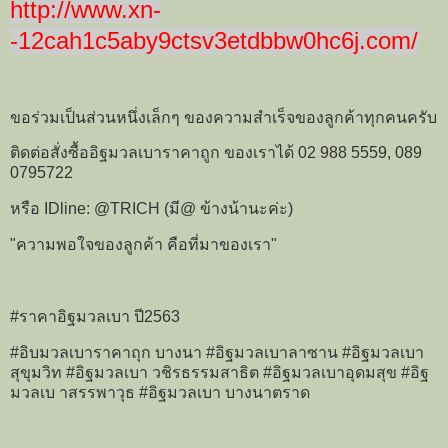
http://www.xn-
-12cah1c5aby9ctsv3etdbbw0hc6j.com/
ขอร่วมเป็นส่วนหนึ่งเล็กๆ ของความสำเร็จของลูกค้าทุกคนครับ
ติดต่อสั่งซื้ออิฐมวลเบาราคาถูก ของเราได้ 02 988 5559, 089
0795722
หรือ IDline: @TRICH (มี@ ข้างน้านะค่ะ)
"ความพอใจของลูกค้า คือที่มาของเรา"
#ราคาอิฐมวลเบา ปี2563
#อิบมวลเบาราคาถุก บางนา #อิฐมวลเบาลาซาน #อิฐมวลเบา
สุขุมวิท #อิฐมวลเบา วชิรธรรมสาธิต #อิฐมวลเบาอุดมสุข #อิฐ
มวลเบ าสรรพาวุธ #อิฐมวลเบา บางนาตราด