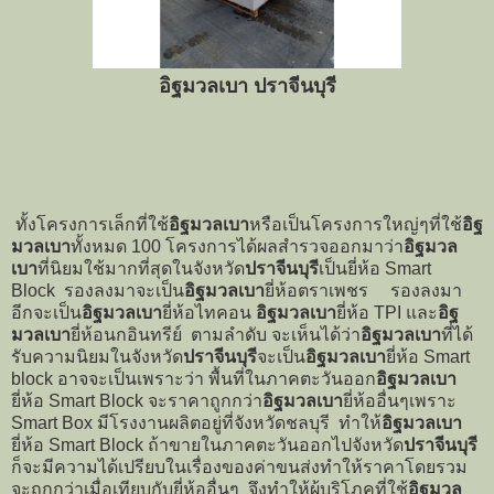
อิฐมวลเบา ปราจีนบุรี
ทั้งโครงการเล็กที่ใช้
อิฐมวลเบา
หรือเป็นโครงการใหญ่ๆที่ใช้
อิฐ
มวลเบา
ทั้งหมด 100 โครงการได้ผลสำรวจออกมาว่า
อิฐมวล
เบา
ที่นิยมใช้มากที่สุดในจังหวัด
ปราจีนบุรี
เป็นยี่ห้อ Smart
Block รองลงมาจะเป็น
อิฐมวลเบา
ยี่ห้อตราเพชร รองลงมา
อีกจะเป็น
อิฐมวลเบา
ยี่ห้อไทคอน
อิฐมวลเบา
ยี่ห้อ TPI และ
อิฐ
มวลเบา
ยี่ห้อนกอินทรีย์ ตามลำดับ จะเห็นได้ว่า
อิฐมวลเบา
ที่ได้
รับความนิยมในจังหวัด
ปราจีนบุรี
จะเป็น
อิฐมวลเบา
ยี่ห้อ Smart
block อาจจะเป็นเพราะว่า พื้นที่ในภาคตะวันออก
อิฐมวลเบา
ยี่ห้อ Smart Block จะราคาถูกกว่า
อิฐมวลเบา
ยี่ห้ออื่นๆเพราะ
Smart Box มีโรงงานผลิตอยู่ที่จังหวัดชลบุรี ทำให้
อิฐมวลเบา
ยี่ห้อ Smart Block ถ้าขายในภาคตะวันออกไปจังหวัด
ปราจีนบุรี
ก็จะมีความได้เปรียบในเรื่องของค่าขนส่งทำให้ราคาโดยรวม
จะถูกกว่าเมื่อเทียบกับยี่ห้ออื่นๆ จึงทำให้ผู้บริโภคที่ใช้
อิฐมวล