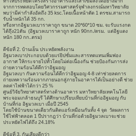
ทำให้ประหยัดโครงสร้างอาคารและเสาเข็มลงได้อย่างมาก
จากการทดสอบโดยวิศวกรรมศาสตร์จุฬาลงกรณ์มหาวิทยาลัย
พบว่ามีค่ากำลังอัดถึง 35 ksc.โดยเนื้อหน้าตัด 1 ตรซม.สามารถ
รับน้ำหนักได้ 35 กก.
หรือหากอิฐมวลเบาราคาถูก ขนาด 20*60*10 ซม. จะรับแรงกด
ได้ถุึง21ตัน (อิฐมวลเบาราคาถูก หนัก 90กก./ตรม. แต่อิฐแดง
หนัก 180 กก..ตรม)
ดีข้อที่ 2. บ้านเย็น ประหยัดพลังงาน
อิฐมวลเบาประกอบบด้วยแร่ยิปซั่มและสารทดแทนเพิ่มฟอง
อากาศ ให้กระจายไปทั้วโดยไม่ต่อเนื่องกัน ช่วยป้องกันการส่ง
ถ่ายความร้อนได้ดีกว่าอิฐมอญ
อิฐมวลเบา กันความร้อนได้ดีกว่าอิฐมอญ 4-8 เท่าช่วยลดการ
ถ่ายเทความร้อนจากภายนอกสู่ภายในอาคารได้เป็นอย่างดี ช่วย
ลดค่าไฟฟ้าได้กว่า 25 %
ศูนย์วิจัยวิทยาศาสตร์ทางด้านอาคาร มหาวิทยาลัยเทคโนโลยี
พระจอมเกล้าธนบุรี ได้ศึกษาเปรียบเทียบบ้านที่ก่ออิฐมอญ กับ
บ้านที่ก่อ อิฐมวลเบา เมื่อปี 2545
โดยใช้บ้านขนาดเดียวกันติดแอร์เหมือนกันทั้ง 4 จุด วัดผลการ
ใช้ไฟฟ้าตลอด 1 ปีปรากฎว่า บ้านที่ก่อด้วยอิฐมวลเบาจะช่วย
ประหยัดไฟได้ถึง 24.18%
ดีข้อที่ 3. กันเสียงดีกว่า