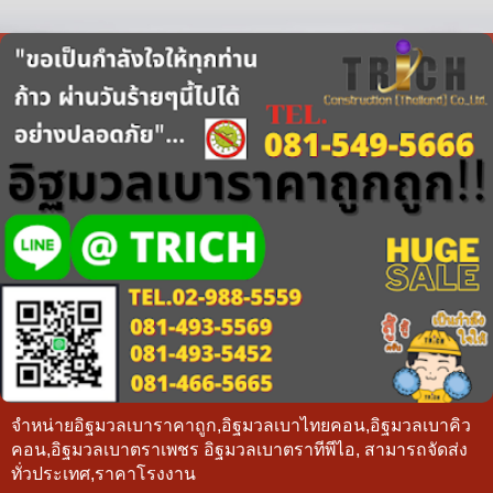
จำหน่ายอิฐมวลเบาราคาถูก,อิฐมวลเบาไทยคอน,อิฐมวลเบาคิว
คอน,อิฐมวลเบาตราเพชร อิฐมวลเบาตราทีพีไอ, สามารถจัดส่ง
ทั่วประเทศ,ราคาโรงงาน