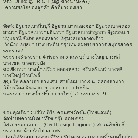
หรือ IDline: @TRICH (มี@ ข้างน้านะค่ะ)
"ความพอใจของลูกค้า คือที่มาของเรา"
จัดส่ง อิฐมวลเบามีนบุรี อิฐมวลเบาหนองจอก อิฐมวลเบาคลอง
สามวา อิฐมวลเบารามอินทรา อิฐมวลเบาลำลูกกา อิฐมวลเบา
ปทุมธานี รังสิต หลองหลวง อิฐมวลเบาลาดพร้าว
วังน้อย อยุธยา บางประอิน กรุงเทพ สมุทรปราการ สมุทรสาคร
พระราม2
พระราม3 พระราม 4 พระราม 5 นนทบุรี บางใหญ่ บางพลี
บางเขน ลาดกระบัง
ฉะเชิงเทรา บางน้ำเปรียว หลองหลวง ศรีนครินทร์ บางพลี
บางใหญ่ บ้านโพธิ์
สุขุมวิท คลองเตย สามเสน สายไหม บางเขน คลองสามวา
นิมิตรใหม่ พัฒนาการ อยุธยา บางประอิน
นครนายก บางน้ำเปรี้ยว บางใหญ่ สวนหลวง ร . 9
ขอบคุณที่มา : บริษัท ทีริช คอนสทรัคชั่น (ไทยแลนด์)
จัดทำบทความโดย: ทีริช กรุ๊ป ดอท คอม
วิศวกรออกแบบ : (Civil Design Engineer) สงวนลิขสิทธิ์
บทความ ห้ามนำไปเผยแพร่
ก่อนได้รับอนุยาตจาก ทีริช กรุ๊ป ดอท คอม ความทั้งหมดในเว็บ