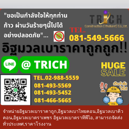
จำหน่ายอิฐมวลเบาราคาถูก,อิฐมวลเบาไทยคอน,อิฐมวลเบาคิว
คอน,อิฐมวลเบาตราเพชร อิฐมวลเบาตราทีพีไอ, สามารถจัดส่ง
ทั่วประเทศ,ราคาโรงงาน