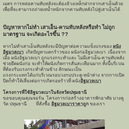
เมตร การหล่อคานทับหลังจะต้องล้วงเหล็กฝากจากเสาเอ็นด้วย
เพื่อที่จะสามารถถ่ายเทน้ำหนักจากคานทับหลังไปสู่เสาเอ็นได้
ปัญหาหากไม่ทำ เสาเอ็น-คานทับหลังหรือทำ ไม่ถูก
มาตรฐาน จะเกิดอะไรขึ้น ??
หากไม่ทำเสาเอ็นทับหลังจะมีปัญหาต่อความแข็งแรงของ
ผนัง
อิฐมวลเบา
เกิดปัญหาแตกร้าวของ ผนังก่ออิฐมวลเบา เนื่องจาก
เมื่อ ผนังอิฐมวลเบา ถูกแรงกระทำและ ไม่มีเสาเอ็น-คานทับหลัง
ช่วยยึดผนังก่อ จะทำให้ผนังเกิดการสั่นสะเทือนมาก ทั้งนี้บริเวณ
ที่ต้องรับแรงกระทำด้านข้าง ลักษณะเป็น
แรงกระแทกได้แก่บริเวณรอบวงกบประตู-หน้าต่าง จากการเปิด
ปิดก็ทำให้เสี่ยงต่อการเกิดรอยร้าวที่ ผนัง
อิฐมวลเบา
โครงการที่ใช้อิฐมวลเบาในจังหวัดปทุมธานี
ขอขอบคุณคุณจอร์น โครงการก่อสร้างอาคารพักอาศัย บางคู
วัด ปทุมธานี ที่สั่งซื้อ
อิฐมวลเบาราคา
ถูก
ของเรา