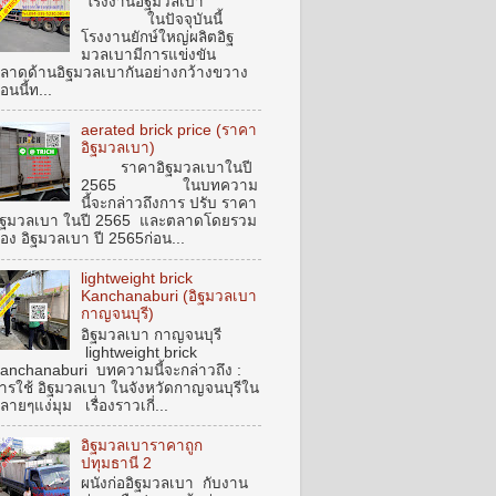
โรงงานอิฐมวลเบา
ในปัจจุบันนี้
โรงงานยักษ์ใหญ่ผลิตอิฐ
มวลเบามีการแข่งขัน
ลาดด้านอิฐมวลเบากันอย่างกว้างขวาง
อนนี้ท...
aerated brick price (ราคา
อิฐมวลเบา)
ราคาอิฐมวลเบาในปี
2565 ในบทความ
นี้จะกล่าวถึงการ ปรับ ราคา
ิฐมวลเบา ในปี 2565 และตลาดโดยรวม
อง อิฐมวลเบา ปี 2565ก่อน...
lightweight brick
Kanchanaburi (อิฐมวลเบา
กาญจนบุรี)
อิฐมวลเบา กาญจนบุรี
lightweight brick
anchanaburi บทความนี้จะกล่าวถึง :
ารใช้ อิฐมวลเบา ในจังหวัดกาญจนบุรีใน
ลายๆแง่มุม เรื่องราวเกี่...
อิฐมวลเบาราคาถูก
ปทุมธานี 2
ผนังก่ออิฐมวลเบา กับงาน