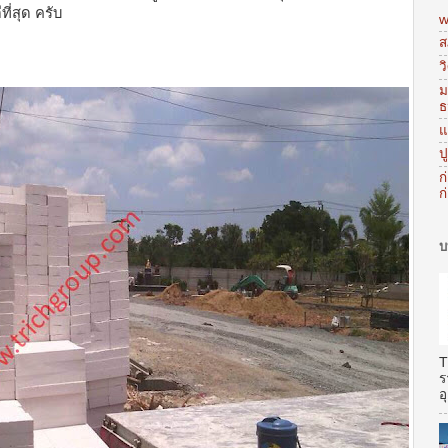
ที่สุด ครับ
w
ส
ว
ม
ธ
แ
ป
ก
ก
บ
T
ร
อ