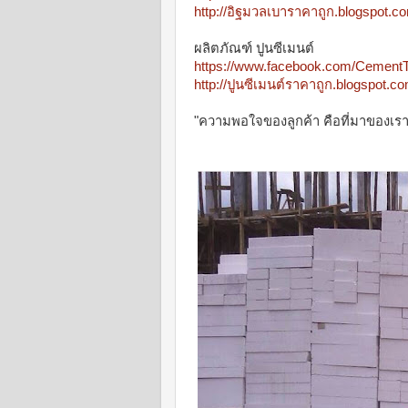
http://อิฐมวลเบาราคาถูก.blogspot.c
ผลิตภัณฑ์ ปูนซีเมนต์
https://www.facebook.com/Cement
http://ปูนซีเมนต์ราคาถูก.blogspot.co
"ความพอใจของลูกค้า คือที่มาของเรา