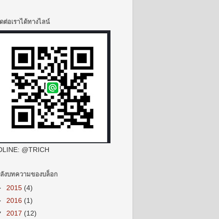
ิดต่อเราได้ทางไลน์
DLINE: @TRICH
ลังบทความของบล็อก
►
2015
(4)
►
2016
(1)
▼
2017
(12)