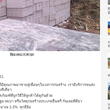
ถ
ม
ก
จ
อิฐมวลเบาราคาถูก
ท
รา
ี่มีคุณภาพมาขายสู่เพื่อนๆในวงการก่อสร้าง เรามีบริการขนส่ง
ลยทีเดียว
ัณฑ์ที่ถูกวิธีให้ลูกค้าได้ดูกันด้วย
มวลเบา หรือวัสดุก่อสร้างประเภทอื่นฟรี กันเลยทีดียว
บ
มาณ 1-2% ทุกยี่ฮ้อ
จ