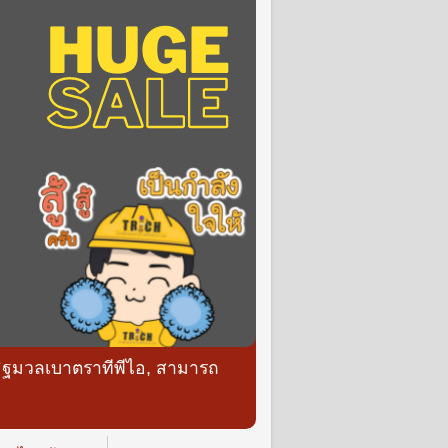
ิฐมวลเบาตราทีพีไอ, สามารถ