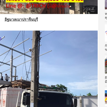
ห
ค
อิฐมวลเบาปราจีนบุรี
ก
ข
ถ
ม