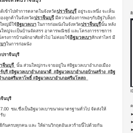
นจังหวัดปราจีนบุรี
ปราจีนบุรี
ได้เข้าไปทำการตลาดในจังหวัด
อยู่ระยะหนึ่ง จะเห็น
ต
ปราจีนบุรี
องลูกค้าในจังหวัด
มีความต้องการพอๆกับอิฐ7บล็อก
ปราจีนบุรี
หญ่มี่ใช้
อิฐมวลเบา
ในการก่อผนังในจังหวัด
นั้น หลัง
วนใหญ่จะเป็นบ้านจัดสรร อาคารพณิชย์ และโครงการราชการ
อิฐมวลเบา
ครงการบ้านพักอาศัยทั่วไป ไม่ค่อยใช้
สักเท่าไหร่ มี
เบา
ในการก่อผนัง
ปราจีนบุรี
าจีนบุรี
นั้น ส่วนใหญ่กระจายอยู่ใน #อิฐมวลเบาอำเภอเมือง
์บุรี #อิฐมวลเบาอำเภอนาดี #อิฐมวลเบาอำเภอบ้านสร้าง #อิฐ
ำเภอศรีมหาโพธิ์ #อิฐมวลเบาอำเภอศรีมโหสถ
I
ีนบุรี
ค
0*7.00 ซม.ซึ่งเป็นอิฐมวลเบาขนาดมาตรฐานทั่วไป จัดส่งให้
ครับ
้กันครบทุกคน และ ให้ผ่านวิกฤตอันเลวร้ายนี้ไปด้วยกัน