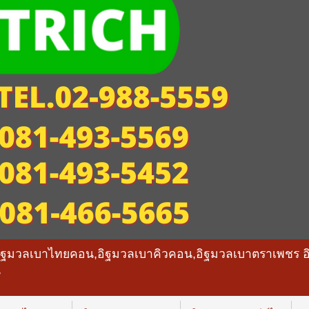
อิฐมวลเบาไทยคอน,อิฐมวลเบาคิวคอน,อิฐมวลเบาตราเพชร อ
น