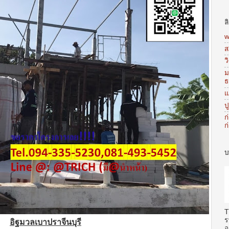
ล
w
ส
ว
ม
ธ
แ
ป
ก
ก
บ
T
ร
อิฐมวลเบาปราจีนบุรี
อ