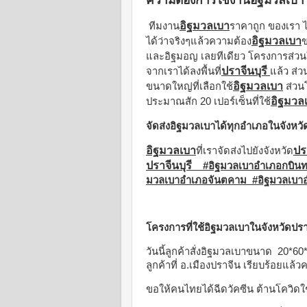
ความต้องการใช้งานอิฐมวลเบาใ
อิฐมวลเบา
ทีมงาน
ราคาถูก ของเรา 
อิฐมวลเบา
ได้ว่าจริงๆแล้วความต้อง
ข
และอิฐมอญ เลยทีเดียว โครงการส่วนใ
ปราจีนบุรี
จากเราได้ลงพื้นที่
แล้ว ส่
อิฐมวลเบา
ขนาดใหญ่ที่เลือกใช้
ส่วนโ
อิฐมวล
ประมาณสัก 20 เปอร์เซ็นที่ใช้
จัดส่งอิฐมวลเบาได้ทุกอำเภอในจังหวัด
อิฐมวลเบา
ปร
ที่เราจัดส่งไปยังจังหวัด
ปราจีนบุรี
#อิฐมวลเบาอำเภอกบินทร
มวลเบาอำเภอจันตคาม #อิฐมวลเบาอ
โครงการที่ใช้อิฐมวลเบาในจังหวัดปราจ
วันนี้ลูกค้าสั่งอิฐมวลเบาขนาด 20*6
ลูกค้าที่ อ.เมืองปราจีน เรียบร้อยแล้ว
ขอให้คนไทยได้ฉีดวัคซีน ต้านโควิดใช