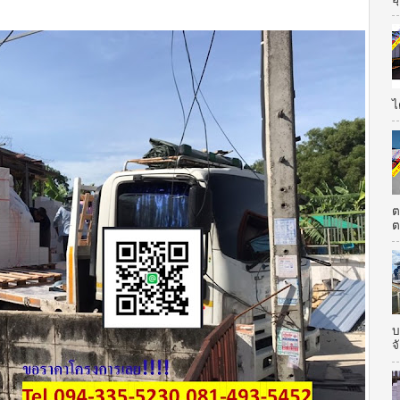
ไ
ต
ต
บ
จ