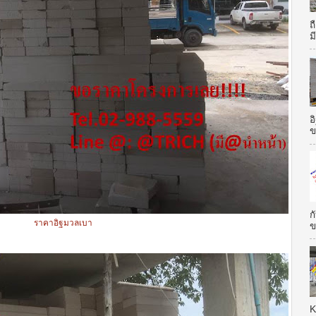
ถ
ม
อ
ข
ก
ราคาอิฐมวลเบา
ข
K