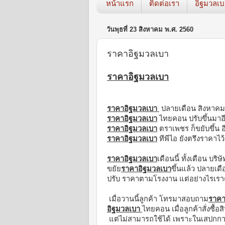
หน้าแรก
ติดต่อเรา
อิฐมวลเ
วันพุธที่ 23 สิงหาคม พ.ศ. 2560
ราคาอิฐมวลเบา
ราคาอิฐมวลเบา
ราคาอิฐมวลเบา
ปลายเดือน สิงหาคมน
ราคาอิฐมวลเบา
ไทยคอน ปรับขึ้นมาอี
ราคาอิฐมวลเบา
ตราเพชร ก็ขยับขึ้น อ
ราคาอิฐมวลเบา
ทีพีไอ ยังตรึงราคาไว้
ราคาอิฐมวลเบา
เดือนนี้ ทั้งเดือน บริ
ขยัย
ราคาอิฐมวลเบา
ขึ้นแล้ว ปลายเด
ปรับ ราคาตามโรงงาน แต่อย่างไรเราต้
เมื่อวานนี้ลูกค้า โทรมาสอบถาม
ราคา
อิฐมวลเบา
ไทยคอน เมื่อลูกค้าสั่งซื้อ
แต่ไม่สามารถใช้ได้ เพราะในเสปกกา