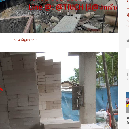
ธ
แ
ป
ก
ก
ราคาอิฐมวลเบา
บ
T
ร
อ
ต
ต