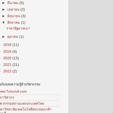
►
มีนาคม
(5)
►
เมษายน
(2)
►
มิถุนายน
(3)
▼
สิงหาคม
(1)
ราคาอิฐมวลเบา
►
ตุลาคม
(1)
►
2018
(11)
►
2019
(4)
►
2020
(13)
►
2021
(21)
►
2022
(2)
ิงก์แหล่งความรู้ด้านวิศวกรรม
ww.Tumcivil.com
ภาวิศวกร
ิศวกรรมสถานแห่งประเทศไทย
หาวิทยาลัยเทคโนโลยีพระจอมเกล้า